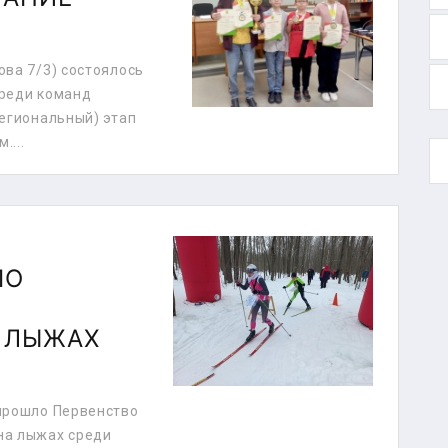
ова 7/3) состоялось
среди команд
региональный) этап
....
ПО
А ЛЫЖАХ
 прошло Первенство
на лыжах среди