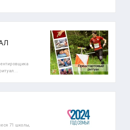
АЛ
риентировщика
итуал....
еся 71 школы,