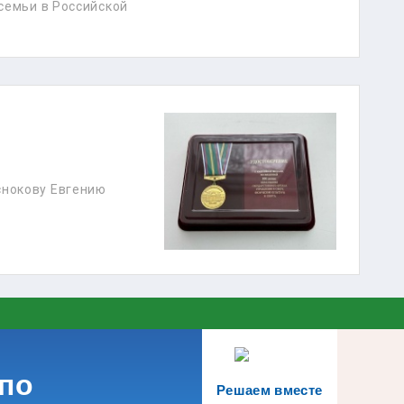
 семьи в Российской
снокову Евгению
по
Решаем вместе