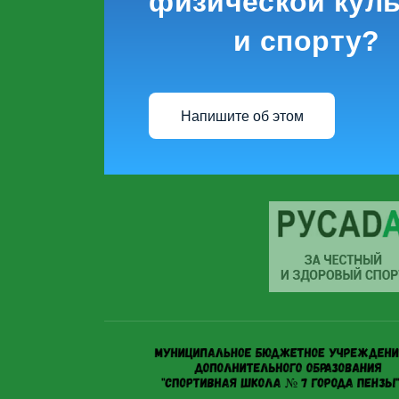
физической куль
и спорту?
Напишите об этом